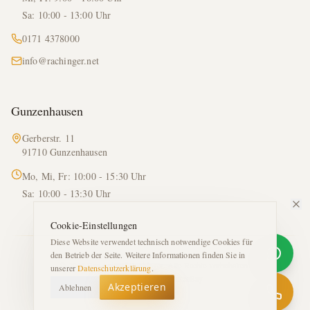
Sa: 10:00 - 13:00 Uhr
0171 4378000
info@rachinger.net
Gunzenhausen
Gerberstr. 11
91710 Gunzenhausen
Mo, Mi, Fr: 10:00 - 15:30 Uhr
Sa: 10:00 - 13:30 Uhr
Cookie-Einstellungen
Diese Website verwendet technisch notwendige Cookies für
den Betrieb der Seite. Weitere Informationen finden Sie in
©
2026
Bar-Ankauf Rachinger. Alle Rechte vorbehalten.
unserer
Datenschutzerklärung
.
Impressum
Datenschutz
eBay
Akzeptieren
Ablehnen